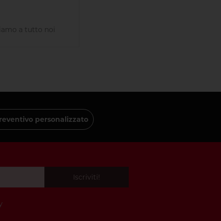
iamo a tutto noi
reventivo personalizzato
Iscriviti!
y