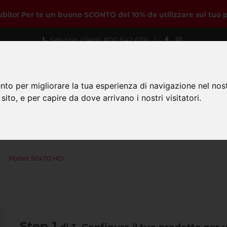
subito! Per te un buono SCONTO del 10% da utilizzare sul tuo 
Servizio clienti
800 642 659
|
nto per migliorare la tua esperienza di navigazione nel nost
 sito, e per capire da dove arrivano i nostri visitatori.
Prodotti
Personal Designer
Come
Poster 50x70 HD
Step 1