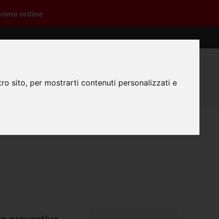
primo ordine
0
ro sito, per mostrarti contenuti personalizzati e
Login
Registrazione
Carrello
 preparare i file?