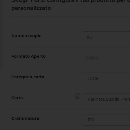
di 3. Configura il tuo prodotto per
personalizzato
Numero copie
Formato Aperto
Categoria carta
Carta
Grammature