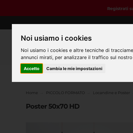
Registrati 
Noi usiamo i cookies
Noi usiamo i cookies e altre tecniche di tracciame
annunci mirati, per analizzare il traffico sul nostro
Accetto
Cambia le mie impostazioni
Home
Home
PICCOLO FORMATO
Locandine e Poster
Poster 50x70 HD