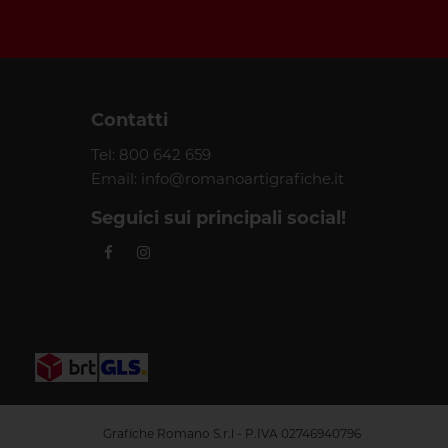
Contatti
Tel:
800 642 659
Email:
info@romanoartigrafiche.it
Seguici sui principali social!
Grafiche Romano S.r.l - P.IVA 02746940796