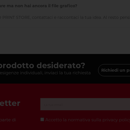
re ma non hai ancora il file grafico?
PRINT STORE, contattaci e raccontaci la tua idea. Al resto pens
 prodotto desiderato?
Richiedi un p
 esigenze individuali, inviaci la tua richiesta
letter
parte di
Accetto la normativa sulla
privacy polic