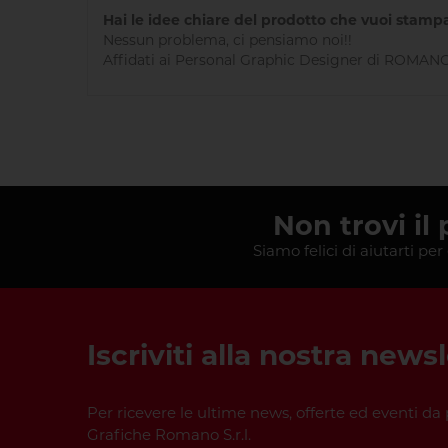
Hai le idee chiare del prodotto che vuoi stampa
Nessun problema, ci pensiamo noi!!
Affidati ai Personal Graphic Designer di ROMANO 
Non trovi il
Siamo felici di aiutarti per
Iscriviti alla nostra news
Per ricevere le ultime news, offerte ed eventi da 
Grafiche Romano S.r.l.