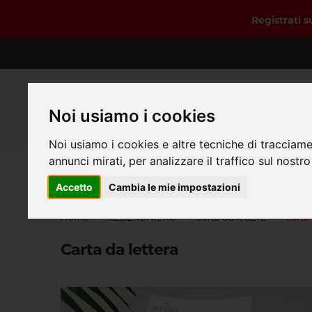
Registrati 
Noi usiamo i cookies
Noi usiamo i cookies e altre tecniche di tracciame
annunci mirati, per analizzare il traffico sul nostro
Home
Accetto
Cambia le mie impostazioni
Home
ALBERGHIERO
Carta da lettera
Carta 
Carta da lettera