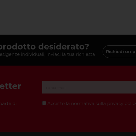
 prodotto desiderato?
Richiedi un p
 esigenze individuali, inviaci la tua richiesta
letter
parte di
Accetto la normativa sulla
privacy polic