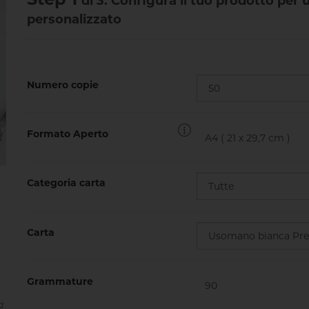
di 3. Configura il tuo prodotto per
personalizzato
Numero copie
Formato Aperto
Categoria carta
Carta
Grammature
a