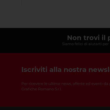
Non trovi il
Siamo felici di aiutarti per
Iscriviti alla nostra news
Per ricevere le ultime news, offerte ed eventi da 
Grafiche Romano S.r.l.