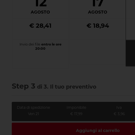
12
17
AGOSTO
AGOSTO
€ 28,41
€ 18,94
Invio dei file
entro le ore
20:00
Step 3
di 3. Il tuo preventivo
Data di spedizione
Imponibile
Iva
Ven 21
€ 17,99
€ 3,96
Aggiungi al carrello