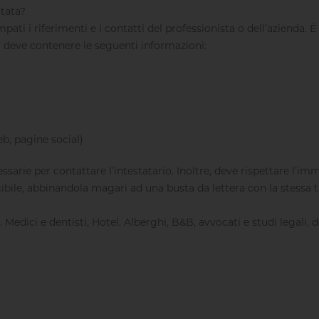
stata?
pati i riferimenti e i contatti del professionista o dell’azienda. 
ssa deve contenere le seguenti informazioni:
eb, pagine social)
essarie per contattare l’intestatario. Inoltre, deve rispettare l’i
ile, abbinandola magari ad una busta da lettera con la stessa ti
. Medici e dentisti, Hotel, Alberghi, B&B, avvocati e studi legali, d