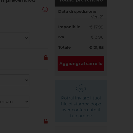
 un preventivo
Data di spedizione
Ven 21
Imponibile
€ 17,99
Iva
€ 3,96
Totale
€ 21,95
Aggiungi al carrello
Potrai inviare i tuoi
file di stampa dopo
aver confermato il
tuo ordine