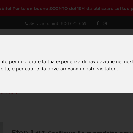
subito! Per te un buono SCONTO del 10% da utilizzare sul tuo 
Servizio clienti
800 642 659
|
nto per migliorare la tua esperienza di navigazione nel nost
 sito, e per capire da dove arrivano i nostri visitatori.
Prodotti
Personal Designer
Come
da lettera
Step 1