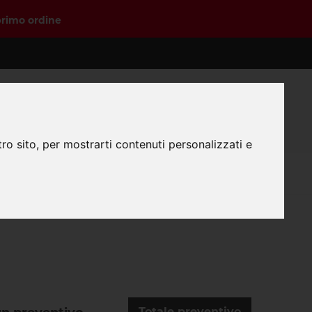
primo ordine
0
Login
Registrazione
Carrello
ro sito, per mostrarti contenuti personalizzati e
 preparare i file?
Totale preventivo