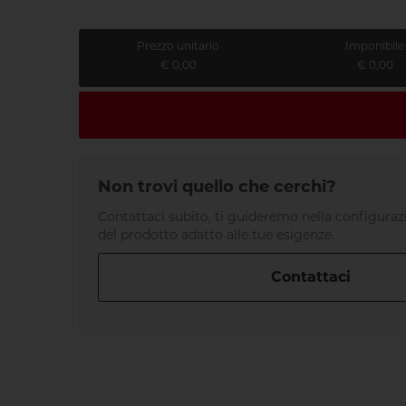
Prezzo unitario
Imponibile
€ 0,00
€ 0,00
Non trovi quello che cerchi?
Contattaci subito, ti guideremo nella configurazi
del prodotto adatto alle tue esigenze.
Contattaci