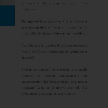
la loro creatività e centrare a pieno il tuo
obbiettivo.
Per ogni servizio acquistato
, verrà realizzata
una
proposta grafica
ed avrai a disposizione la
possibbilità di effettuare
due eventuali revisioni
.
Trasformiamo la tua idea in una comunicazione
mirata ed efficace: siediti comodo,
pensiamo a
tutto noi!
Se il progetto grafico che cerchi non è tra quelli
proposti, o desideri semplicemente un
suggerimento o hai bisogno di più info, nessun
problema! Contattaci al numero verde 800 642
659, saremo a tua completa disposizione.