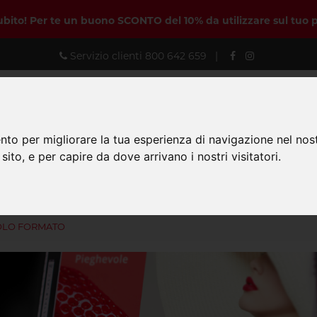
subito! Per te un buono SCONTO del 10% da utilizzare sul tuo 
Servizio clienti
800 642 659
|
nto per migliorare la tua esperienza di navigazione nel nost
 sito, e per capire da dove arrivano i nostri visitatori.
Prodotti
Personal Designer
Come
OLO FORMATO