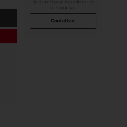
ricerca del prodotto adatto alle
tue esigenze.
Contattaci