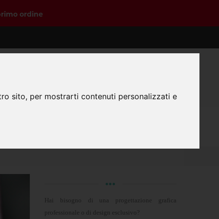
primo ordine
0
Login
Registrazione
Carrello
ro sito, per mostrarti contenuti personalizzati e
 preparare i file?
Hai bisogno di una progettazione grafica
professionale o di design esclusivo?