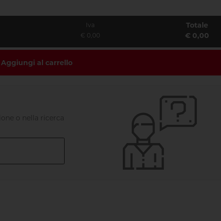
Totale
Iva
€ 0,00
€ 0,00
Aggiungi al carrello
one o nella ricerca