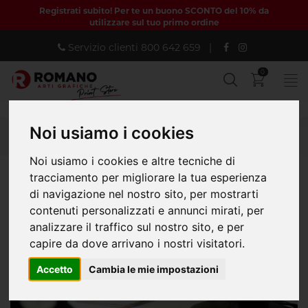
Registrati subito! Per te un buono SCONTO del 10% da
utilizzare sul tuo primo ordine
Servizio clienti
800 642 659
|
0
Noi usiamo i cookies
Home
PERSONAL GRAPHIC DESIGNER
UFFICIO
Noi usiamo i cookies e altre tecniche di
tracciamento per migliorare la tua esperienza
di navigazione nel nostro sito, per mostrarti
contenuti personalizzati e annunci mirati, per
analizzare il traffico sul nostro sito, e per
capire da dove arrivano i nostri visitatori.
Accetto
Cambia le mie impostazioni