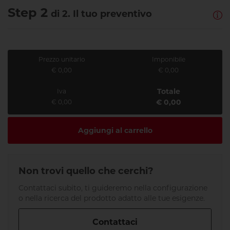
Step 2
di 2. Il tuo preventivo
Prezzo unitario
Imponibile
€ 0,00
€ 0,00
Totale
Iva
€ 0,00
€ 0,00
Aggiungi al carrello
Non trovi quello che cerchi?
Contattaci subito, ti guideremo nella configurazione
o nella ricerca del prodotto adatto alle tue esigenze.
Contattaci