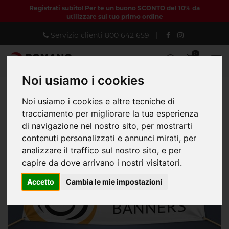
Registrati subito! Per te un buono SCONTO del 10% da
utilizzare sul tuo primo ordine
Servizio clienti
800 642 659
|
0
Noi usiamo i cookies
Noi usiamo i cookies e altre tecniche di
Home
DIGITALE GRANDE FORMATO
Striscioni pubblicitari
tracciamento per migliorare la tua esperienza
Banner PVC
di navigazione nel nostro sito, per mostrarti
Banner in Pvc - Scontistica temporale
contenuti personalizzati e annunci mirati, per
analizzare il traffico sul nostro sito, e per
capire da dove arrivano i nostri visitatori.
Accetto
Cambia le mie impostazioni