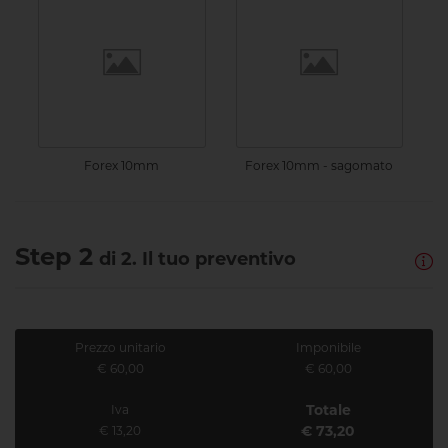
Forex 10mm
Forex 10mm - sagomato
Step 2
di 2. Il tuo preventivo
Prezzo unitario
Imponibile
€ 60,00
€ 60,00
Totale
Iva
€ 73,20
€ 13,20