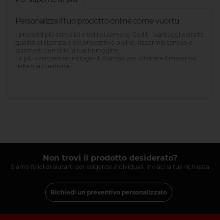
Personalizza il tuo prodotto online come vuoi tu
I prodotti più semplici e belli di sempre. Goditi i vantaggi dell'alta
qualità di stampa e del preventivo online, risparmia tempo e
trasmetti con stile la tua immagine.
Le più avanzate tecnologie di stampa per ottenere il massimo
dalla tua creatività.
Non trovi il prodotto desiderato?
Siamo felici di aiutarti per esigenze individuali, inviaci la tua richiesta
Richiedi un preventivo personalizzato