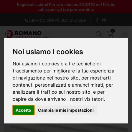
Registrati subito! Per te un buono SCONTO del 10% da
utilizzare sul tuo primo ordine
Servizio clienti
800 642 659
|
0
Noi usiamo i cookies
Home
DIGITALE GRANDE FORMATO
Pannelli rigidi
Noi usiamo i cookies e altre tecniche di
Forex (PVC)
tracciamento per migliorare la tua esperienza
Forex (PVC) - Calcolato scontistica
di navigazione nel nostro sito, per mostrarti
contenuti personalizzati e annunci mirati, per
analizzare il traffico sul nostro sito, e per
capire da dove arrivano i nostri visitatori.
Accetto
Cambia le mie impostazioni