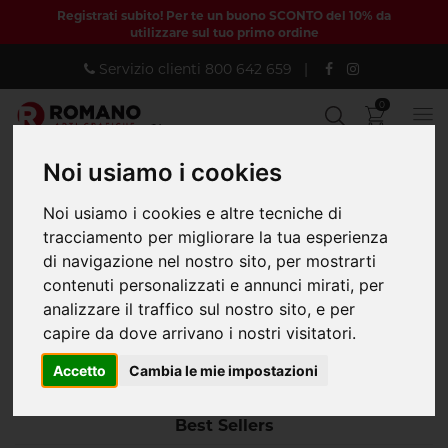
Registrati subito! Per te un buono SCONTO del 10% da
utilizzare sul tuo primo ordine
Servizio clienti
800 642 659
|
0
Noi usiamo i cookies
Noi usiamo i cookies e altre tecniche di
tracciamento per migliorare la tua esperienza
di navigazione nel nostro sito, per mostrarti
contenuti personalizzati e annunci mirati, per
analizzare il traffico sul nostro sito, e per
capire da dove arrivano i nostri visitatori.
Registrati o accedi
La registrazione è semplice e gratuita.
Accetto
Cambia le mie impostazioni
Best Sellers