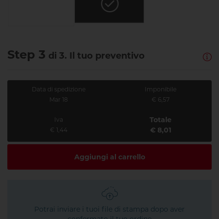
Step 3
di 3. Il tuo preventivo
Data di spedizione
Imponibile
Mar 18
€ 6,57
Totale
Iva
€ 8,01
€ 1,44
Aggiungi al carrello
Potrai inviare i tuoi file di stampa dopo aver