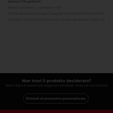
ancora il file grafico?
Nessun problema, ci pensiamo noi!!
Affidati ai Personal Graphic Designer di ROMANO PRINT STORE,
contattaci e raccontaci la tua idea. Al resto pensiamo a tutto noi
Non trovi il prodotto desiderato?
Siamo felici di aiutarti per esigenze individuali, inviaci la tua richiesta
Richiedi un preventivo personalizzato