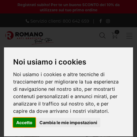
Registrati subito! Per te un buono SCONTO del 10% da
utilizzare sul tuo primo ordine
Servizio clienti
800 642 659
|
0
Noi usiamo i cookies
Home
AGROALIMENTARE
Etichette
Etichette NON Adesive
Etichette NON adesive
Noi usiamo i cookies e altre tecniche di
tracciamento per migliorare la tua esperienza
di navigazione nel nostro sito, per mostrarti
contenuti personalizzati e annunci mirati, per
analizzare il traffico sul nostro sito, e per
capire da dove arrivano i nostri visitatori.
Accetto
Cambia le mie impostazioni