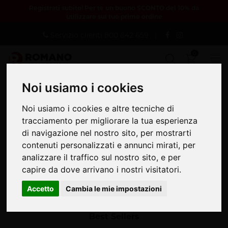
Registrati subito! Per te un buono SCONTO del 10% da
utilizzare sul tuo primo ordine
Servizio clienti
800 642 659
|
0
Noi usiamo i cookies
Noi usiamo i cookies
Noi usiamo i cookies e altre tecniche di
Noi usiamo i cookies e altre tecniche di
tracciamento per migliorare la tua esperienza
tracciamento per migliorare la tua esperienza
di navigazione nel nostro sito, per mostrarti
di navigazione nel nostro sito, per mostrarti
contenuti personalizzati e annunci mirati, per
contenuti personalizzati e annunci mirati, per
analizzare il traffico sul nostro sito, e per
analizzare il traffico sul nostro sito, e per
capire da dove arrivano i nostri visitatori.
capire da dove arrivano i nostri visitatori.
Registrati o accedi
La registrazione è semplice e gratuita.
Accetto
Accetto
Cambia le mie impostazioni
Cambia le mie impostazioni
Best Sellers