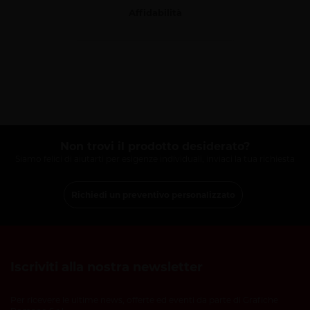
Affidabilità
Non trovi il prodotto desiderato?
Siamo felici di aiutarti per esigenze individuali, inviaci la tua richiesta
Richiedi un preventivo personalizzato
Iscriviti alla nostra newsletter
Per ricevere le ultime news, offerte ed eventi da parte di Grafiche